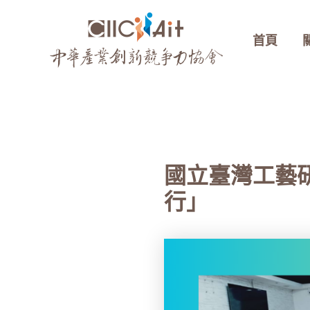
跳
至
首頁
主
要
內
容
國立臺灣工藝
行」