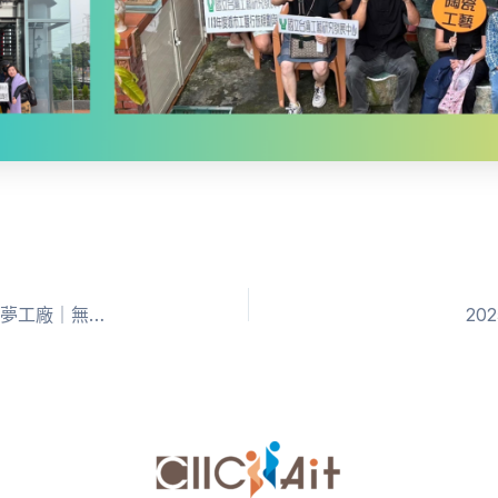
無人機任務挑戰營】新竹開班啦
20