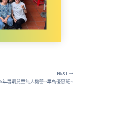
NEXT
25年暑期兒童無人機營~早鳥優惠班~