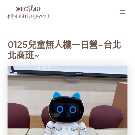
跳
至
Mai
主
要
Men
內
0125兒童無人機一日營~台北
容
北商班~