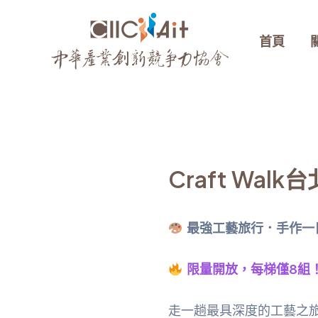
跳
至
首頁
主
要
內
容
Craft Wa
最強工藝旅行．手作一
限量開放，每梯僅8組
走一趟最具深度的工藝之