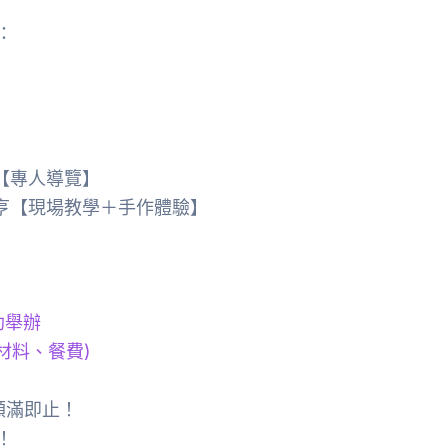
：
【專人導覽】
亨【現場教學＋手作體驗】
助舉辦
材料、餐費)
額滿即止！
！