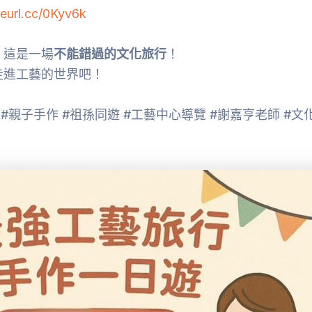
/reurl.cc/0Kyv6k
，這是一場
不能錯過的文化旅行
！
走進工藝的世界吧！
#親子手作 #祖孫同遊 #工藝中心導覽 #謝嘉亨老師 #文