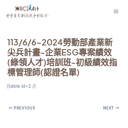
跳
至
Mai
主
要
Men
內
113/6/6-2024勞動部產業新
容
尖兵計畫-企業ESG專案績效
(綠領人才)培訓班-初級績效指
標管理師(認證名單)
[table id=2 /]
Post
PREVIOUS
NEXT
navigation