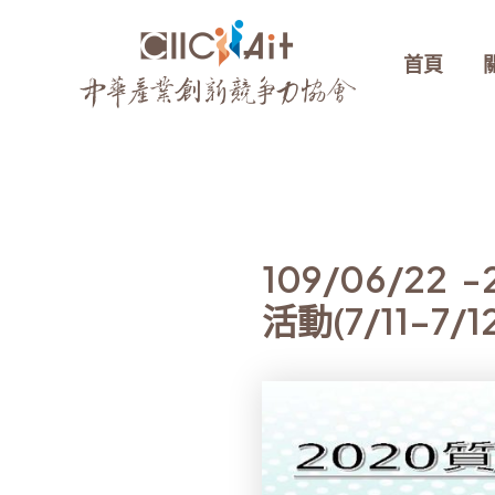
跳
至
首頁
主
要
內
容
109/06/2
活動(7/11-7/1