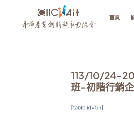
跳
至
首頁
主
要
內
容
113/10/2
班-初階行銷企
[table id=5 /]