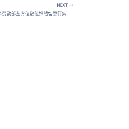
NEXT
113/10/24-2024勞動部全方位數位媒體智慧行銷人才培訓班-初階銷售策略分析師(認證名單)