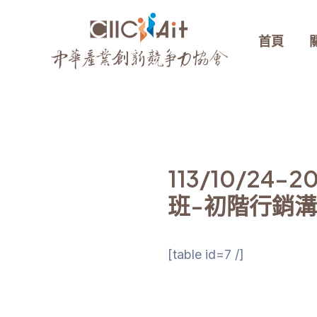
跳
至
首頁
主
要
內
容
113/10/2
班-初階行銷溝
[table id=7 /]