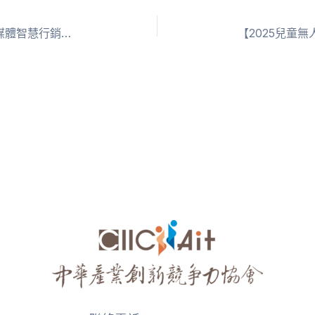
113/10/24-2024勞動部全方位數位媒體智慧行銷人才培訓班-初階銷售策略分析師(認證名單)