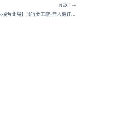
NEXT
【2025兒童無人機台北場】飛行夢工廠-無人機任務挑戰營