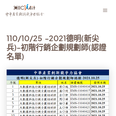
跳
至
Mai
主
要
Men
內
110/10/25 -2021德明(新尖
容
兵)-初階行銷企劃規劃師(認證
名單)