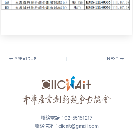
Post
PREVIOUS
NEXT
navigation
聯絡電話：02-55151217
聯絡信箱：ciicait@gmail.com