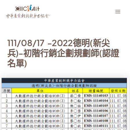
跳
至
Mai
主
要
Men
內
111/08/17 -2022德明(新尖
容
兵)-初階行銷企劃規劃師(認證
名單)