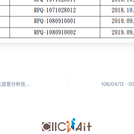
109/06/22 -2020大數據時代之質性語意分析技能深培講座活動(7/11-7/12)