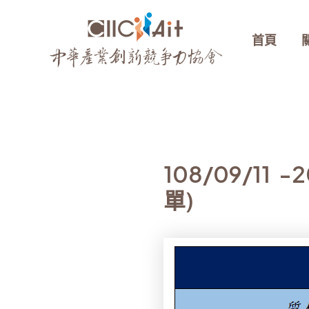
跳
至
首頁
主
要
內
容
108/09/1
單)