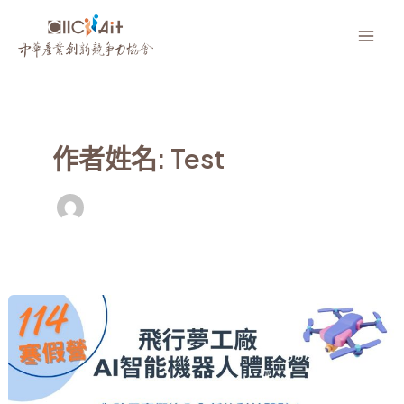
跳
至
Mai
主
要
Men
內
容
作者姓名: Test