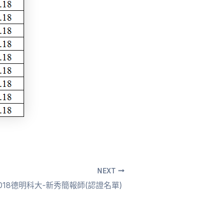
NEXT
1 -2018德明科大-新秀簡報師(認證名單)