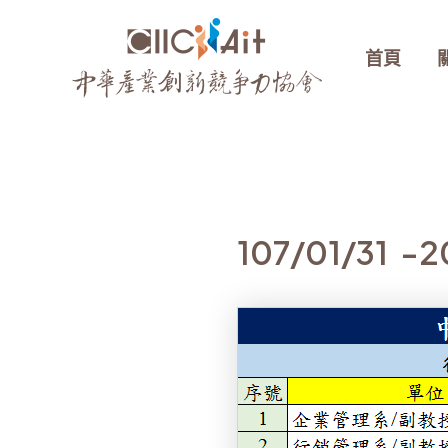
跳
至
首頁
主
要
內
容
107/01/31