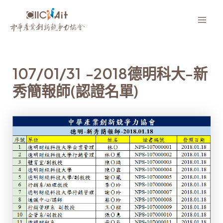
跳
至
Mai
主
要
Men
內
107/01/31 -2018德明科大-新
容
秀簡報師(認證名單)