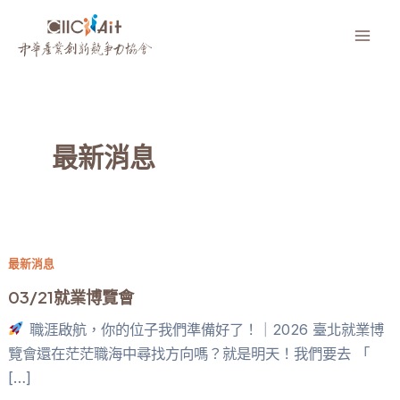
跳
至
Mai
主
要
Men
內
容
最新消息
最新消息
03/21就業博覽會
職涯啟航，你的位子我們準備好了！｜2026 臺北就業博
覽會還在茫茫職海中尋找方向嗎？就是明天！我們要去 「
[…]